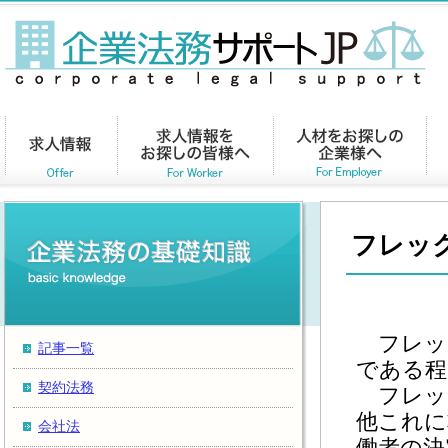
フレッ
フレッ
記事一覧
である程
契約法務
フレッ
他これに
会社法
働者の決