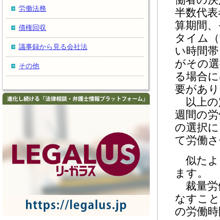
労働法務
半数代表
算期間、
債権回収
タイム（
議事録から見る会社法
い時間帯
がその選
その他
る場合に
要があり
以上の定
週間の労
の選択に
て労働さ
似たよ
ます。
裁量労
なすこと
の労働時