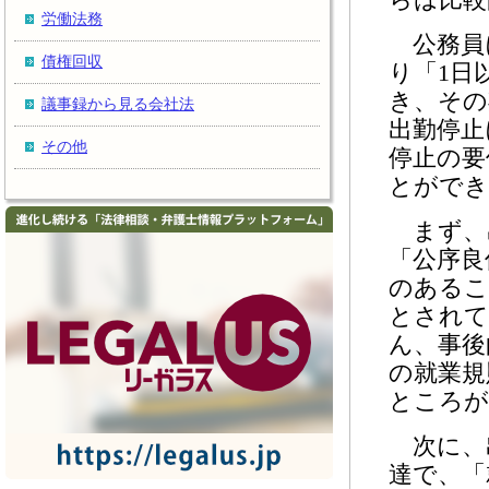
労働法務
公務員に
債権回収
り「1日
き、その
議事録から見る会社法
出勤停止
その他
停止の要
とができ
まず、
「公序良
のあるこ
とされて
ん、事後
の就業規
ところが
次に、
達で、「