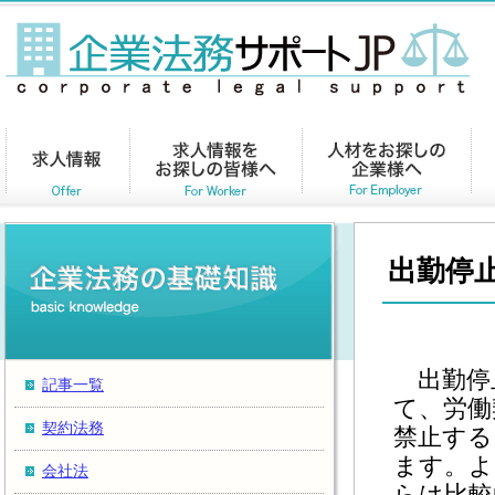
出勤停
出勤停
記事一覧
て、労働
契約法務
禁止する
ます。よ
会社法
らは比較